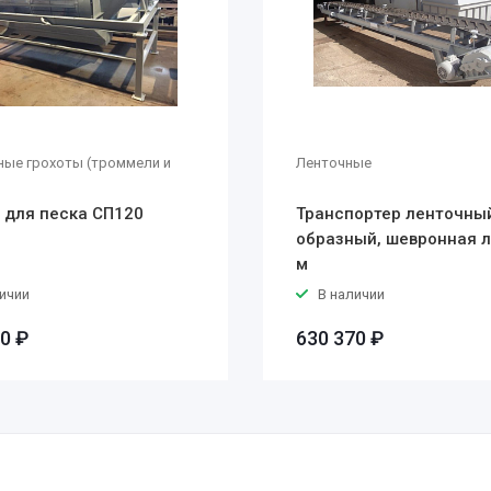
ные грохоты (троммели и
Ленточные
 для песка СП120
Транспортер ленточный
образный, шевронная л
м
ичии
В наличии
0 ₽
630 370 ₽