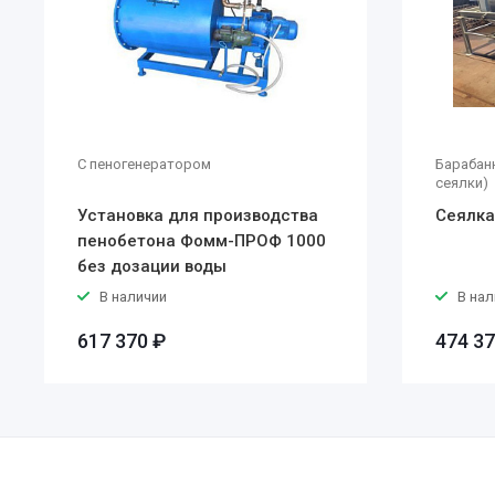
С пеногенератором
Барабан
сеялки)
Установка для производства
Сеялка
пенобетона Фомм-ПРОФ 1000
без дозации воды
В наличии
В нал
617 370 ₽
474 37