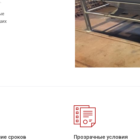
.
ые
ших
ие сроков
Прозрачные условия