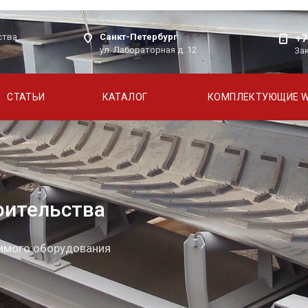
Санкт-Петербург
ства
+7
ул. Лабораторная д. 12
За
СТАТЬИ
КАТАЛОГ
КОМПЛЕКТУЮЩИЕ 
оительства
димого оборудования