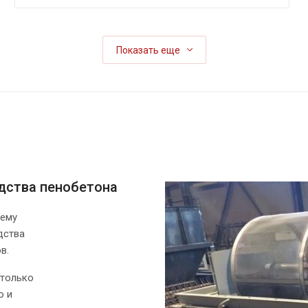
Показать еще
дства пенобетона
щему
дства
в.
 только
о и