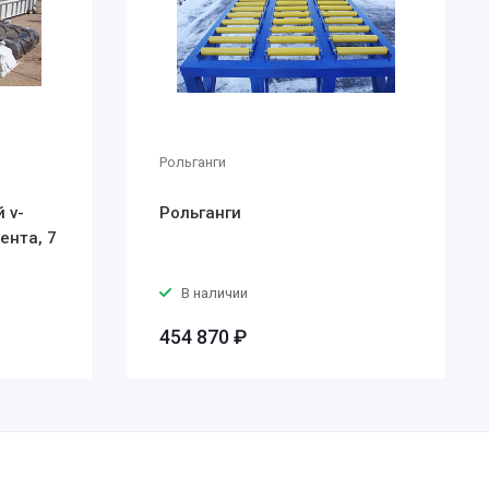
Рольганги
 v-
Рольганги
ента, 7
В наличии
454 870 ₽