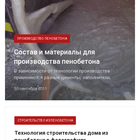
ПРОИЗВОДСТВО ПЕНОБЕТОНА
Состав и материалы для
производства пенобетона
В зависимости от технологии производства
применяются разные цементы, заполнители,
пенообразователи и добавки. Далее мы подробно
30 сентября 2011
рассмотрим каждый компонент и приведем
список всех пенообразователей и добавок.
СТРОИТЕЛЬСТВО ИЗ ПЕНОБЕТОНА
Технология строительства дома из