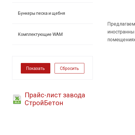
Бункеры песка и щебня
Предлагаем
иностранны
Комплектующие WAM
помещениях
Сбросить
Прайс-лист завода
СтройБетон