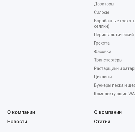
Дозаторы
Силосы
Барабанные грохоты
сеялки)
Перистальтический 
Грохота
Фасовки
Транспортёры
Растарщики и зата
Циклоны
Бункеры песка и ще
Комплектующие W
О компании
О компании
Новости
Статьи