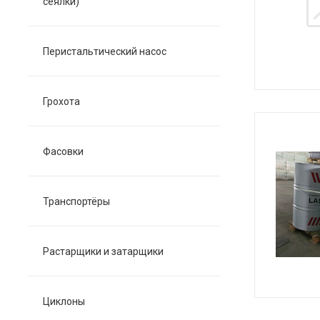
сеялки)
Перистальтический насос
Грохота
Фасовки
Транспортёры
Растарщики и затарщики
Циклоны