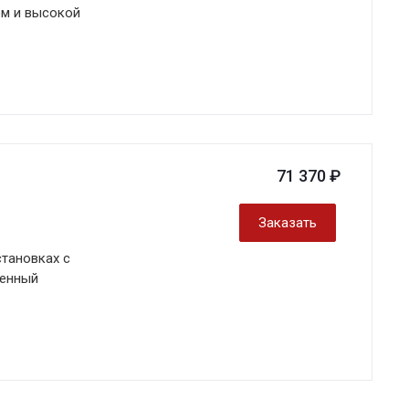
ом и высокой
71 370 ₽
Заказать
становках с
ренный