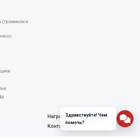
 (троммели и
насос
рщики
бня
AM
Здравствуйте! Чем
Награды и сертификаты
помочь?
Контакты