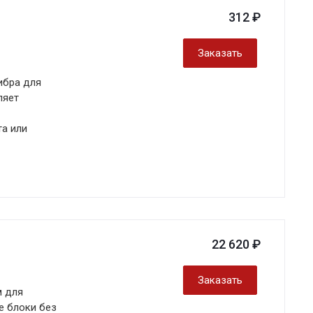
312 ₽
Заказать
ибра для
ляет
та или
22 620 ₽
Заказать
м для
е блоки без