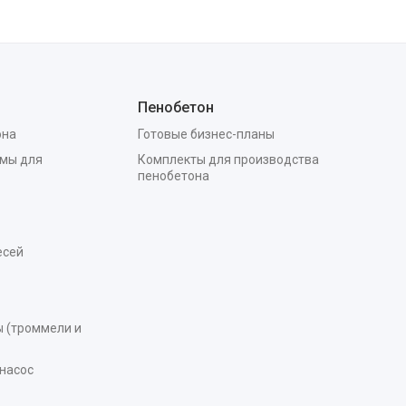
Пенобетон
она
Готовые бизнес-планы
мы для
Комплекты для производства
пенобетона
есей
 (троммели и
насос