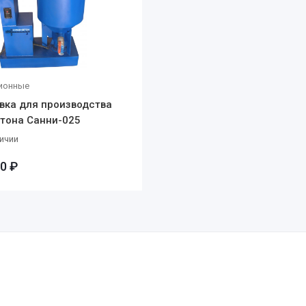
ионные
вка для производства
тона Санни-025
ичии
0 ₽