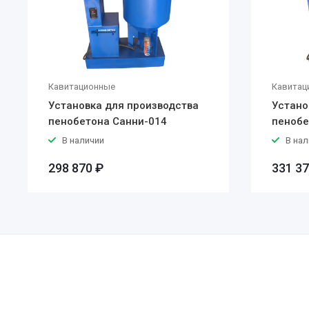
Кавитационные
Кавитац
Установка для производства
Устано
пенобетона Санни-014
пенобе
В наличии
В нал
298 870 ₽
331 37