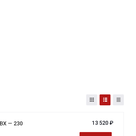
13 520 ₽
BX — 230