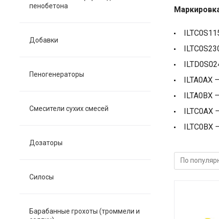
пенобетона
Маркировк
ILTC0S11
Добавки
ILTC0S23
ILTD0S02
Пеногенераторы
ILTA0AX 
ILTA0BX 
Смесители сухих смесей
ILTC0AX 
ILTC0BX 
Дозаторы
Силосы
Барабанные грохоты (троммели и