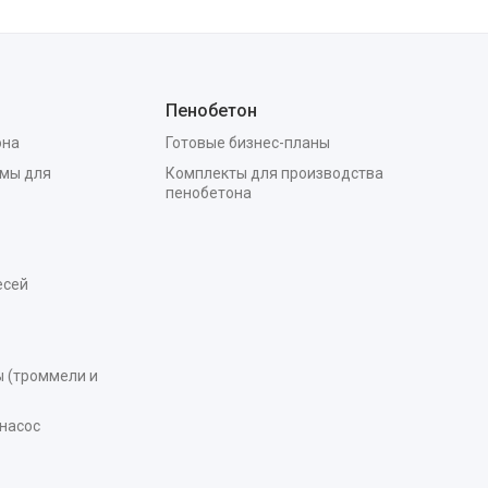
Пенобетон
она
Готовые бизнес-планы
мы для
Комплекты для производства
пенобетона
есей
 (троммели и
насос