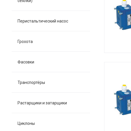
сеялки)
Перистальтический насос
Грохота
Фасовки
Транспортёры
Растарщики и затарщики
Циклоны