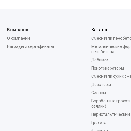
Компания
Каталог
О компании
Смесители пенобет
Награды и сертификаты
Металлические фор
пенобетона
Добавки
Пеногенераторы
Смесители сухих см
Дозаторы
Силосы
Барабанные грохоты
сеялки)
Перистальтический 
Грохота
Фасовки