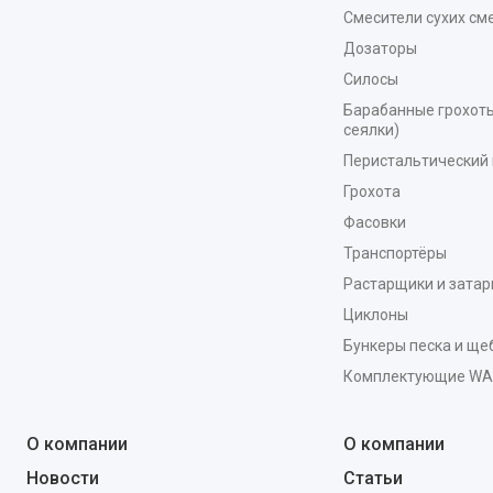
Смесители сухих см
Дозаторы
Силосы
Барабанные грохоты
сеялки)
Перистальтический 
Грохота
Фасовки
Транспортёры
Растарщики и зата
Циклоны
Бункеры песка и ще
Комплектующие W
О компании
О компании
Новости
Статьи