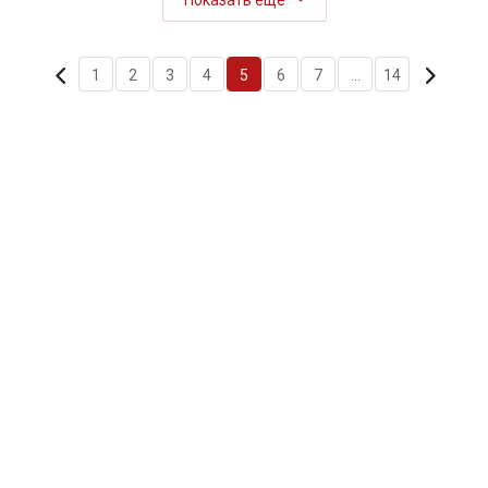
Показать еще
1
2
3
4
5
6
7
...
14