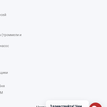
есей
 (троммели и
насос
рщики
бня
AM
Здравствуйте! Чем