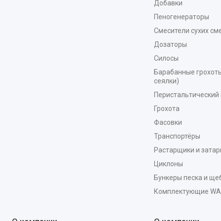
Добавки
Пеногенераторы
Смесители сухих см
Дозаторы
Силосы
Барабанные грохоты
сеялки)
Перистальтический 
Грохота
Фасовки
Транспортёры
Растарщики и зата
Циклоны
Бункеры песка и ще
Комплектующие W