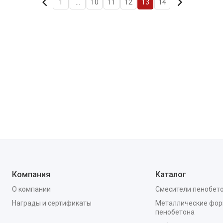
1
...
10
11
12
13
14
Компания
Каталог
О компании
Смесители пенобет
Награды и сертификаты
Металлические фор
пенобетона