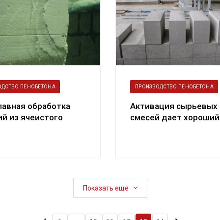
ОДСТВО ПЕНОБЕТОНА
ПРОИЗВОДСТВО ПЕНОБЕТОНА
лавная обработка
Активация сырьевых
й из ячеистого
смесей дает хороший
. Теория и практика
результат при
производстве неавто.
Показать еще