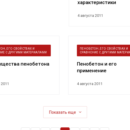
характеристики
пенобетона и
традиционных стено
4 августа 2011
материалов
ОН, ЕГО СВОЙСТВАХ И
ПЕНОБЕТОН, ЕГО СВОЙСТВАХ И
НИЕ С ДРУГИМИ МАТЕРИАЛАМИ
СРАВНЕНИЕ С ДРУГИМИ МАТЕР
ущества пенобетона
Пенобетон и его
применение
 2011
4 августа 2011
Показать еще