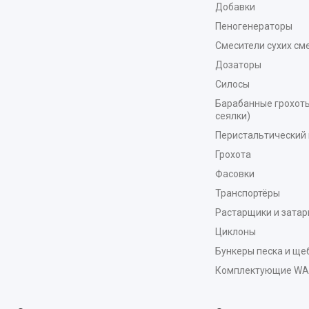
Добавки
Пеногенераторы
Смесители сухих см
Дозаторы
Силосы
Барабанные грохоты
сеялки)
Перистальтический 
Грохота
Фасовки
Транспортёры
Растарщики и зата
Циклоны
Бункеры песка и ще
Комплектующие W