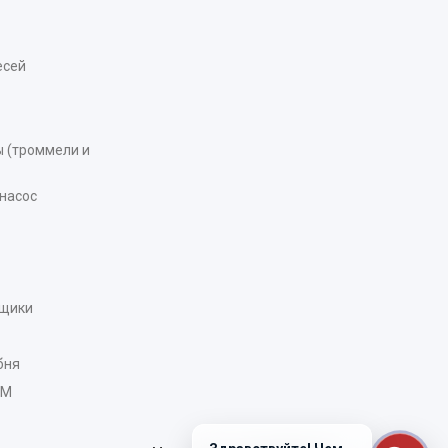
есей
 (троммели и
насос
рщики
бня
AM