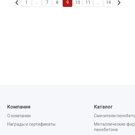
1
...
7
8
9
10
11
...
14
Компания
Каталог
О компании
Смесители пенобет
Награды и сертификаты
Металлические фор
пенобетона