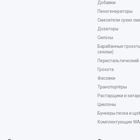
Добавки
Пеногенераторы
Смесители сухих см
Дозаторы
Силосы
Барабанные грохоты
сеялки)
Перистальтический 
Грохота
Фасовки
Транспортёры
Растарщики и зата
Циклоны
Бункеры песка и ще
Комплектующие W