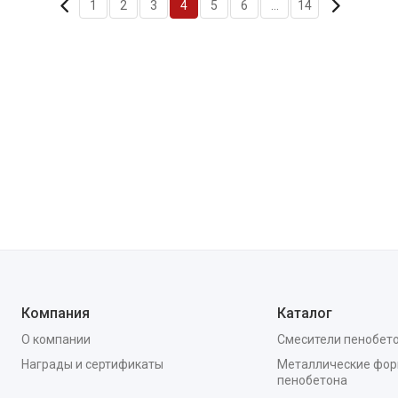
1
2
3
4
5
6
...
14
Компания
Каталог
О компании
Смесители пенобет
Награды и сертификаты
Металлические фор
пенобетона