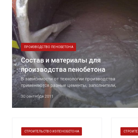
ПРОИЗВОДСТВО ПЕНОБЕТОНА
Состав и материалы для
производства пенобетона
В зависимости от технологии производства
применяются разные цементы, заполнители,
пенообразователи и добавки. Далее мы подробно
30 сентября 2011
рассмотрим каждый компонент и приведем список
всех пенообразователей и добавок.
СТРОИТЕЛЬСТВО ИЗ ПЕНОБЕТОНА
СТРОИТЕ