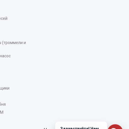
есей
 (троммели и
насос
рщики
бня
AM
Здравствуйте! Чем