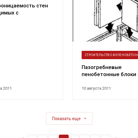
роницаемость стен
димых с
нением пенобетона
СТРОИТЕЛЬСТВО ИЗ ПЕНОБЕТОН
Пазогребневые
пенобетонные блоки
применение и их
производство
а 2011
10 августа 2011
Показать еще