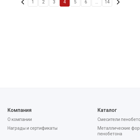
1
2
3
4
5
6
...
14
Компания
Каталог
О компании
Смесители пенобет
Награды и сертификаты
Металлические фор
пенобетона