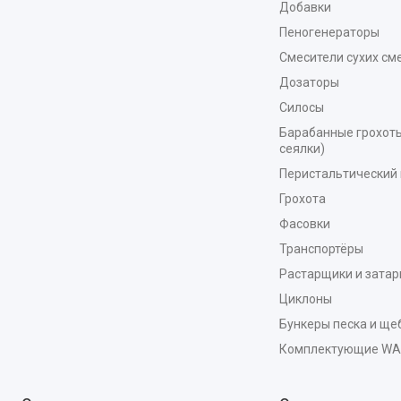
Добавки
Пеногенераторы
Смесители сухих см
Дозаторы
Силосы
Барабанные грохоты
сеялки)
Перистальтический 
Грохота
Фасовки
Транспортёры
Растарщики и зата
Циклоны
Бункеры песка и ще
Комплектующие W