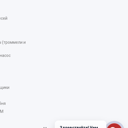
есей
 (троммели и
насос
рщики
бня
AM
Здравствуйте! Чем