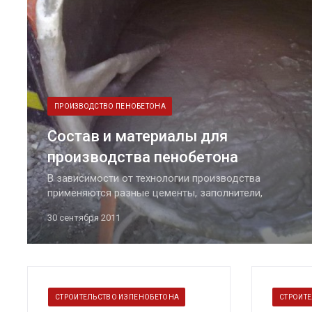
ПРОИЗВОДСТВО ПЕНОБЕТОНА
Состав и материалы для
производства пенобетона
В зависимости от технологии производства
применяются разные цементы, заполнители,
пенообразователи и добавки. Далее мы подробно
30 сентября 2011
рассмотрим каждый компонент и приведем список
всех пенообразователей и добавок.
СТРОИТЕЛЬСТВО ИЗ ПЕНОБЕТОНА
СТРОИТЕ