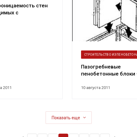
роницаемость стен
димых с
нением пенобетона
СТРОИТЕЛЬСТВО ИЗ ПЕНОБЕТОН
Пазогребневые
пенобетонные блоки
применение и их
производство
а 2011
10 августа 2011
Показать еще