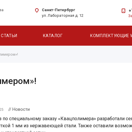
Санкт-Петербург
ва
+
ул. Лабораторная д. 12
З
СТАТЬИ
КАТАЛОГ
КОМПЛЕКТУЮЩИЕ 
лимером»!
имером»!
// Новости
25
аз по специальному заказу «Квацполимера» разработали се
еткой 1 мм из нержавеющей стали. Также оставили возмо