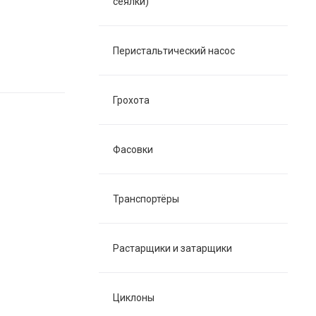
сеялки)
Перистальтический насос
Грохота
Фасовки
Транспортёры
Растарщики и затарщики
Циклоны