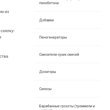
пенобетона
ом из
Добавки
 сеялку-
и
Пеногенераторы
Смесители сухих смесей
ства.
Дозаторы
Силосы
Барабанные грохоты (троммели и