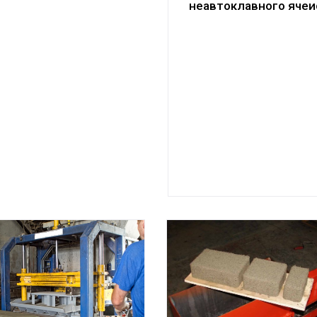
неавтоклавного ячеи
бетона и их общее
описание