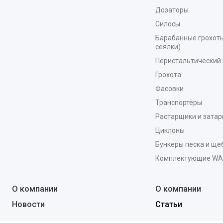
Дозаторы
Силосы
Барабанные грохоты
сеялки)
Перистальтический 
Грохота
Фасовки
Транспортёры
Растарщики и зата
Циклоны
Бункеры песка и ще
Комплектующие W
О компании
О компании
Новости
Статьи