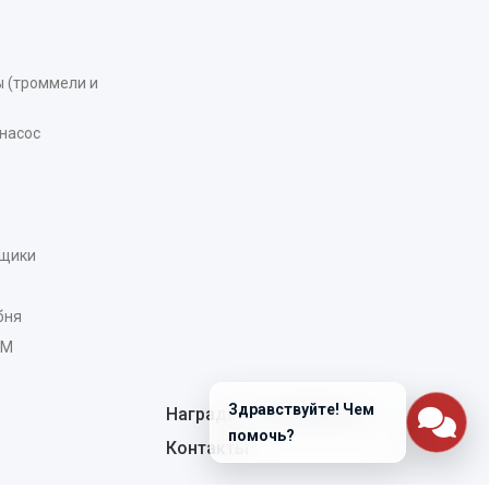
 (троммели и
насос
рщики
бня
AM
Здравствуйте! Чем
Награды и сертификаты
помочь?
Контакты