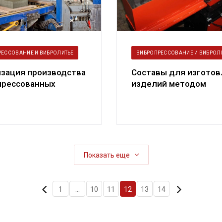
РЕССОВАНИЕ И ВИБРОЛИТЬЕ
ВИБРОПРЕССОВАНИЕ И ВИБРОЛ
изация производства
Составы для изготов
прессованных
изделий методом
й (тротуарная
вибропрессования на
 б...
вибропрессе...
Показать еще
1
...
10
11
12
13
14