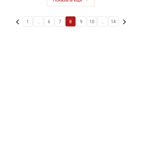
Показать еще
1
...
6
7
8
9
10
...
14