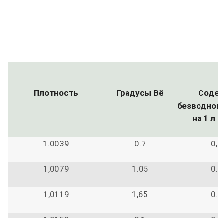
Плотность
Градусы Вё
Сод
безводног
на 1 л
1.0039
0.7
0
1,0079
1.05
0
1,0119
1,65
0