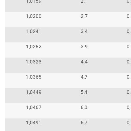
1,0159
2,1
0
1,0200
2.7
0
1.0241
3.4
0
1,0282
3.9
0
1.0323
4.4
0
1.0365
4,7
0
1,0449
5,4
0
1,0467
6,0
0
1,0491
6,7
0