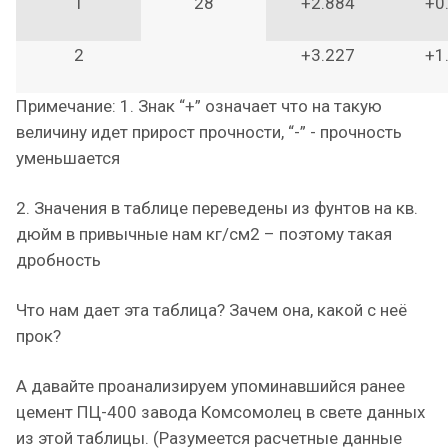
1
28
+2.884
+0
2
+3.227
+1
Примечание: 1. Знак “+” означает что на такую
величину идет прирост прочности, “-” - прочность
уменьшается
2. Значения в таблице переведены из фунтов на кв.
дюйм в привычные нам кг/см2 – поэтому такая
дробность
Что нам дает эта таблица? Зачем она, какой с неё
прок?
А давайте проанализируем упоминавшийся ранее
цемент ПЦ-400 завода Комсомолец в свете данных
из этой таблицы. (Разумеется расчетные данные