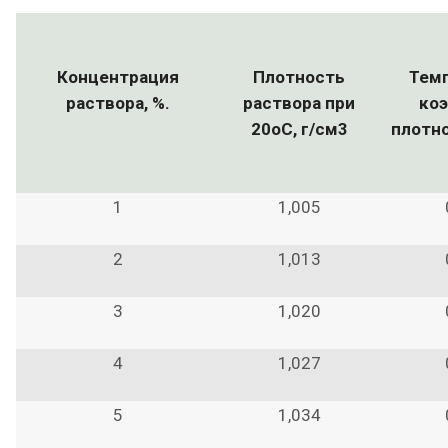
Концентрация
Плотность
Тем
раствора, %.
раствора при
ко
20оС, г/см3
плотно
1
1,005
2
1,013
3
1,020
4
1,027
5
1,034