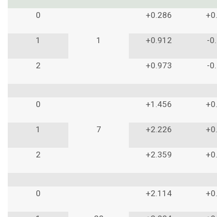
0
+0.286
+0
1
1
+0.912
-0
2
+0.973
-0
0
+1.456
+0
1
7
+2.226
+0
2
+2.359
+0
0
+2.114
+0