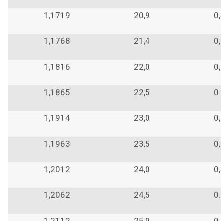
1,1719
20,9
0
1,1768
21,4
0
1,1816
22,0
0
1,1865
22,5
0
1,1914
23,0
0
1,1963
23,5
0
1,2012
24,0
0
1,2062
24,5
0
1,2112
25,0
0