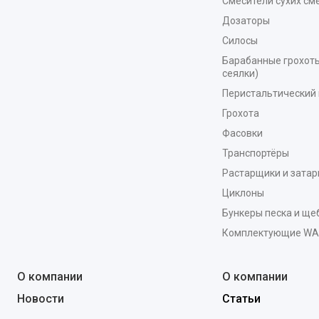
Смесители сухих см
Дозаторы
Силосы
Барабанные грохоты
сеялки)
Перистальтический 
Грохота
Фасовки
Транспортёры
Растарщики и зата
Циклоны
Бункеры песка и ще
Комплектующие W
О компании
О компании
Новости
Статьи