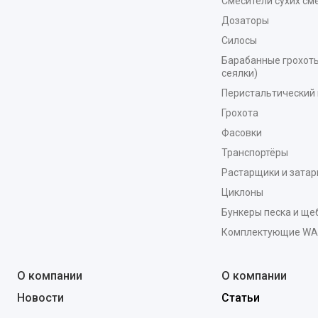
Смесители сухих см
Дозаторы
Силосы
Барабанные грохоты
сеялки)
Перистальтический 
Грохота
Фасовки
Транспортёры
Растарщики и зата
Циклоны
Бункеры песка и ще
Комплектующие W
О компании
О компании
Новости
Статьи