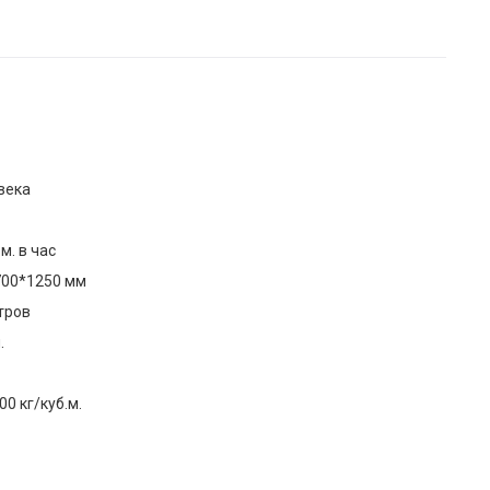
века
.м. в час
700*1250 мм
тров
.
00 кг/куб.м.