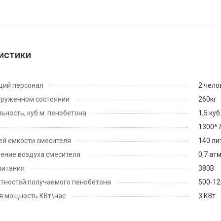
истики
ий персонал
2 чело
груженном состоянии
260кг
ьность, куб.м. пенобетона
1,5 куб
1300*
й емкости смесителя
140 ли
ение воздуха смесителя
0,7 атм
питания
380В
тностей получаемого пенобетона
500-12
я мощность КВт\час
3 КВт