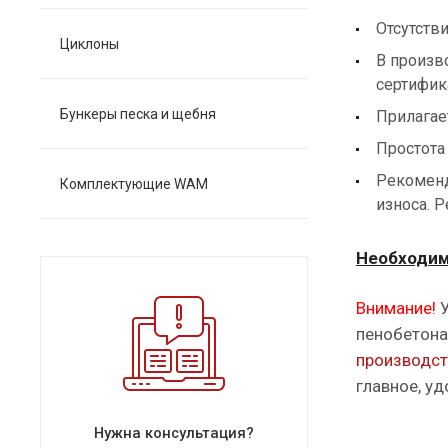
Отсутств
Циклоны
В произв
сертифик
Бункеры песка и щебня
Прилагае
Простота
Рекоменд
Комплектующие WAM
износа. 
Необходим
Внимание!
У
пенобетона
производс
главное, у
Нужна консультация?