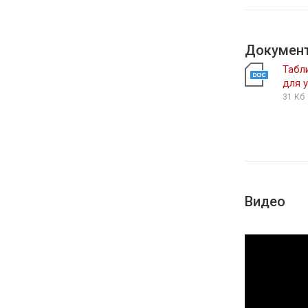
Докумен
Табл
для 
31 Кб
Видео