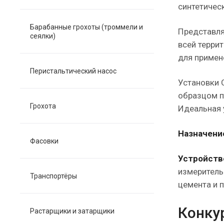
синтетичес
Барабанные грохоты (троммели и
Представля
сеялки)
всей терри
для примен
Перистальтический насос
Установки 
образцом п
Грохота
Идеальная 
Назначени
Фасовки
Устройств
измеритель
Транспортёры
цемента и 
Конку
Растарщики и затарщики