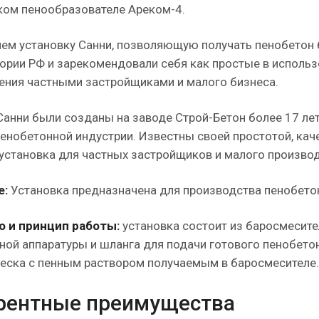
ком пенообразователе Ареком-4.
ем установку Санни, позволяющую получать пенобетон б
тории РФ и зарекомендовали себя как простые в исполь
ения частными застройщиками и малого бизнеса.
Санни были созданы на заводе Строй-Бетон более 17 лет 
енобетонной индустрии. Известны своей простотой, кач
установка для частных застройщиков и малого производ
е:
Установка предназначена для производства пенобетона
о и принцип работы:
установка состоит из баросмесите
ной аппаратуры и шланга для подачи готового пенобето
песка с пенным раствором получаемым в баросмесителе.
рентные преимущества