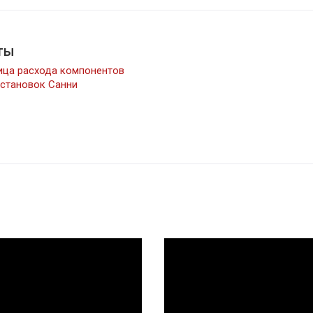
ты
ица расхода компонентов
установок Санни