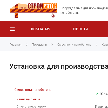
Оборудование для производст
пенобетона.
КОМПАНИЯ
НОВОСТИ
Главная
Продукты
Смесители пенобетона
Кав
Установка для производства
Смесители пенобетона
В на
Кавитационные
С пеногенератором
Кавитац