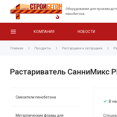
Оборудование для производст
пенобетона.
КОМПАНИЯ
НОВОСТИ
Главная
Продукты
Растарщики и затарщики
Р
Растариватель СанниМикс РБ
Смесители пенобетона
В на
Металлические формы для
Специал