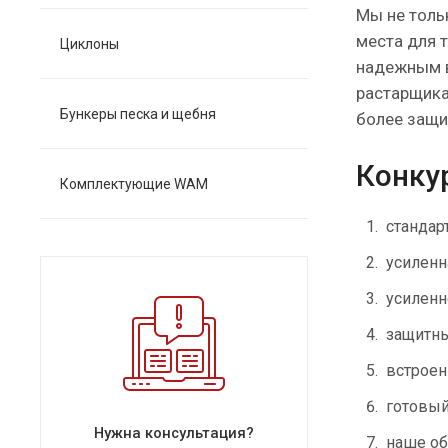
Мы не толь
места для 
Циклоны
надежным в
растарщика
Бункеры песка и щебня
более защи
Конку
Комплектующие WAM
стандар
усиленн
усиленн
защитн
встроен
готовый
Нужна консультация?
наше об