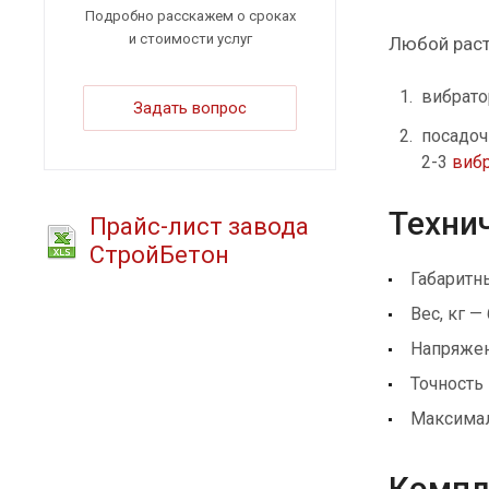
Подробно расскажем о сроках
и стоимости услуг
Любой раст
вибрато
Задать вопрос
посадоч
2-3
виб
Технич
Прайс-лист завода
СтройБетон
Габаритн
Вес, кг —
Напряжен
Точность
Максималь
Компле