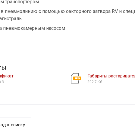
м транспортером
 в пневмолинию с помощью секторного затвора RV и специ
гистраль
а пневмокамерным насосом
ты
ификат
Габариты растаривате
Кб
302.7 Кб
ад к списку