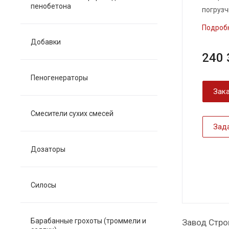
пенобетона
погрузч
Подроб
Добавки
240 
Пеногенераторы
Зака
Смесители сухих смесей
Зад
Дозаторы
Силосы
Барабанные грохоты (троммели и
Завод Стро