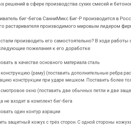
х решений в сфере производства сухих смесей и бетоно
иватель биг-бегов СанниМикс Биг-Р производится в Рос
го растаривателя производимого мировым лидером фи
стали производить его самостоятельно? В ходе работы 
следующие пожелания к его доработке:
овать в качестве основного материала сталь
 конструкцию (раму) (поставить дополнительные ребра рас
цию конструкции при ударе мешком. Поставить более то
 смотровое окно (поставить две обычных петли и две защ
а не входит в комплект биг-бега
овать один контур аэрации
ить защитный кожух с трёх сторон. С одной стороны кожух