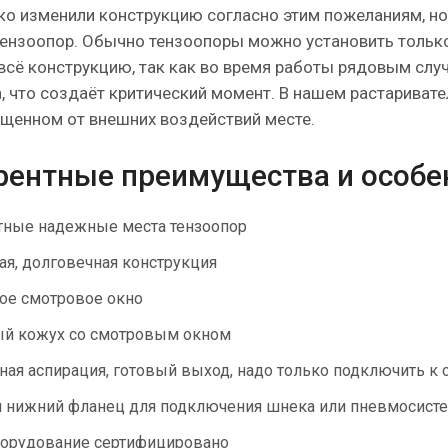
ко изменили конструкцию согласно этим пожеланиям, н
тензоопор. Обычно тензоопоры можно установить только 
сё конструкцию, так как во время работы рядовым слу
, что создаёт критический момент. В нашем растаривате
щенном от внешних воздействий месте.
рентные преимущества и особе
тные надежные места тензоопор
ая, долговечная конструкция
ое смотровое окно
ый кожух со смотровым окном
ная аспирация, готовый выход, надо только подключить к 
 нижний фланец для подключения шнека или пневмосист
орудование сертифицировано