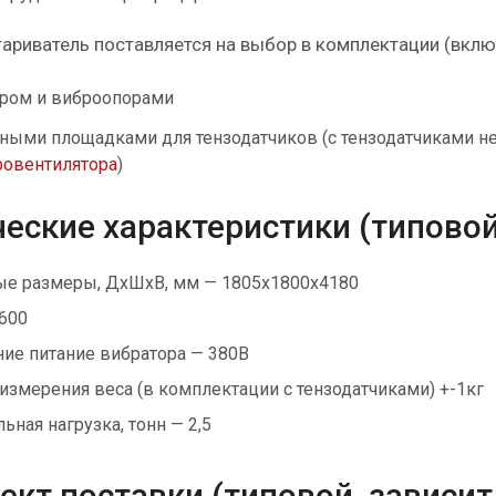
ариватель поставляется на выбор в комплектации (включ
ром и виброопорами
ными площадками для тензодатчиков (с тензодатчиками нел
ровентилятора
)
еские характеристики (типовой
ые размеры, ДхШхВ, мм — 1805х1800х4180
 600
ие питание вибратора — 380В
 измерения веса (в комплектации с тензодатчиками) +-1кг
ная нагрузка, тонн — 2,5
кт поставки (типовой, зависит