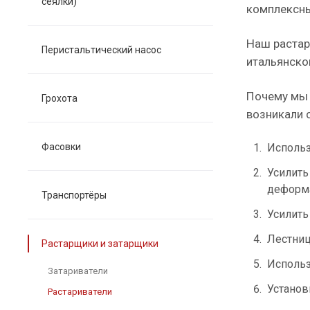
сеялки)
комплексны
Наш растар
Перистальтический насос
итальянско
Почему мы 
Грохота
возникали 
Фасовки
Использ
Усилить
деформа
Транспортёры
Усилить
Лестниц
Растарщики и затарщики
Использ
Затариватели
Установ
Растариватели