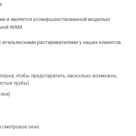
в.
сии и является усовершенствованной моделью
рмой WAM.
с итальянскими растаривателями у наших клиентов
порки, чтобы предотвратить, насколько возможно,
лстые трубы)
елки)
а смотровое окно.