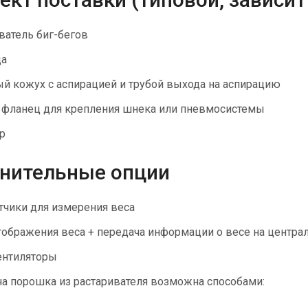
ватель биг-бегов
ца
й кожух с аспирацией и трубой выхода на аспирацию
фланец для крепления шнека или пневмосистемы
р
нительные опции
тчики для измерения веса
тображения веса + передача информации о весе на центр
ентиляторы
а порошка из растаривателя возможна способами: