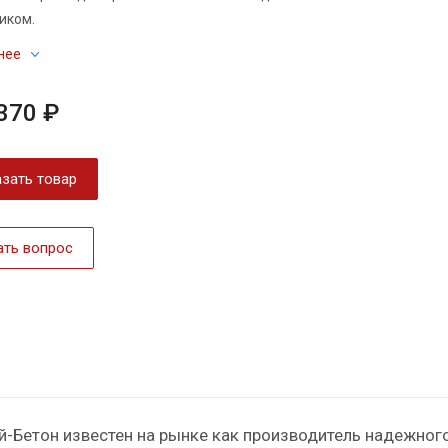
иком.
нее
370 ₽
зать товар
ать вопрос
й-Бетон известен на рынке как производитель надежног