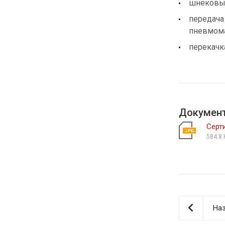
шнековы
передача
пневмома
перекачк
Докумен
Серт
584.8 
Наз