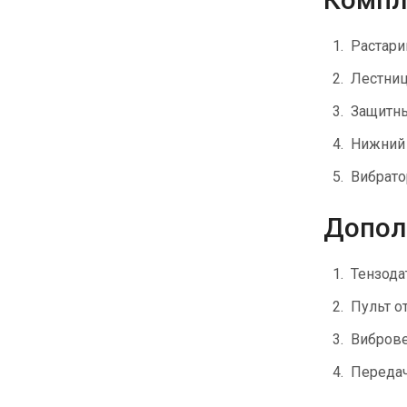
Растари
Лестни
Защитны
Нижний 
Вибрато
Допол
Тензода
Пульт о
Вибров
Передач