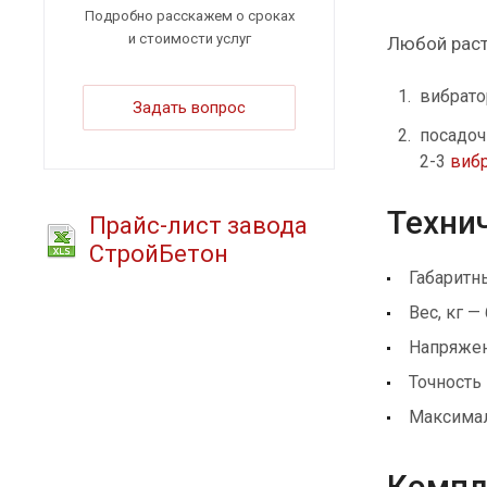
Подробно расскажем о сроках
и стоимости услуг
Любой раст
вибрато
Задать вопрос
посадоч
2-3
виб
Технич
Прайс-лист завода
СтройБетон
Габаритн
Вес, кг —
Напряжен
Точность
Максималь
Компле