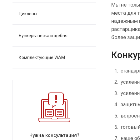
Мы не толь
места для 
Циклоны
надежным в
растарщика
Бункеры песка и щебня
более защи
Конку
Комплектующие WAM
стандар
усиленн
усиленн
защитн
встроен
готовый
Нужна консультация?
наше об