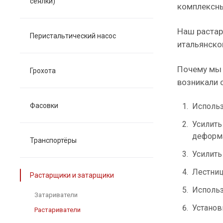
сеялки)
комплексны
Наш растар
Перистальтический насос
итальянско
Почему мы 
Грохота
возникали 
Фасовки
Использ
Усилить
деформа
Транспортёры
Усилить
Лестниц
Растарщики и затарщики
Использ
Затариватели
Установ
Растариватели