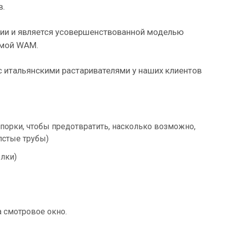
в.
сии и является усовершенствованной моделью
рмой WAM.
с итальянскими растаривателями у наших клиентов
порки, чтобы предотвратить, насколько возможно,
лстые трубы)
елки)
а смотровое окно.