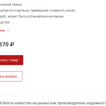
ческой талью.
купается отдельно, примерная стоимость около
 руб., может быть установлена на нашем
дстве.
нее
870 ₽
зать товар
ать вопрос
й-Бетон известен на рынке как производитель надежног