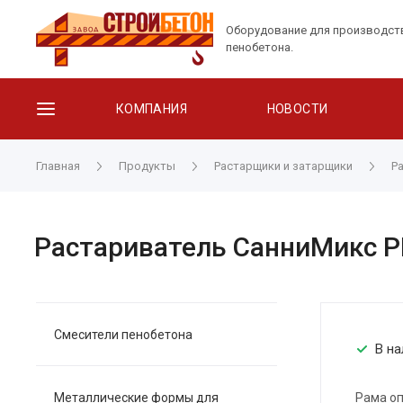
Оборудование для производст
пенобетона.
КОМПАНИЯ
НОВОСТИ
Главная
Продукты
Растарщики и затарщики
Р
Растариватель СанниМикс РБ
Смесители пенобетона
В на
Металлические формы для
Рама о