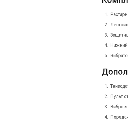
Растари
Лестни
Защитны
Нижний 
Вибрато
Допол
Тензода
Пульт о
Вибров
Передач