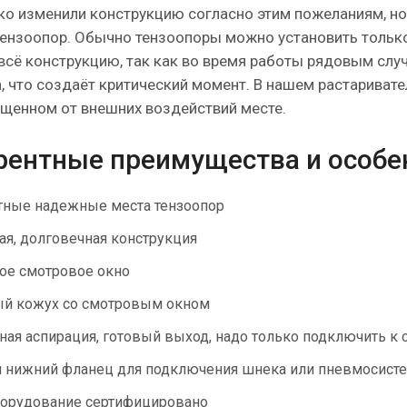
ко изменили конструкцию согласно этим пожеланиям, н
тензоопор. Обычно тензоопоры можно установить только 
сё конструкцию, так как во время работы рядовым слу
, что создаёт критический момент. В нашем растаривате
щенном от внешних воздействий месте.
рентные преимущества и особе
тные надежные места тензоопор
ая, долговечная конструкция
ое смотровое окно
ый кожух со смотровым окном
ная аспирация, готовый выход, надо только подключить к 
 нижний фланец для подключения шнека или пневмосист
орудование сертифицировано