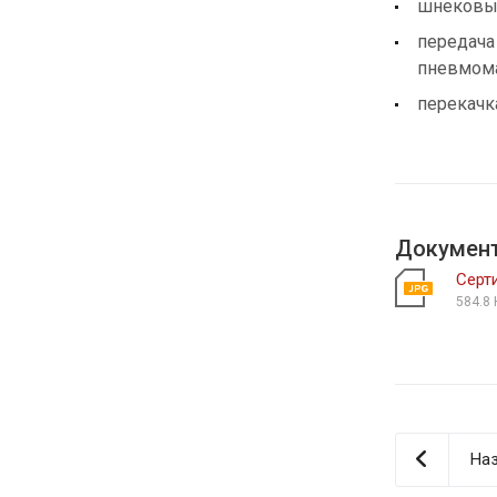
шнековы
передача
пневмома
перекачк
Докумен
Серт
584.8 
Наз