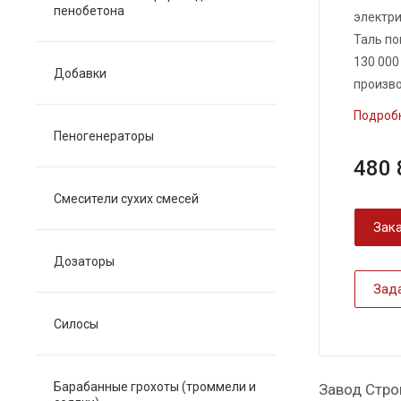
пенобетона
электри
Таль по
130 000
Добавки
произво
Подроб
Пеногенераторы
480 
Смесители сухих смесей
Зака
Дозаторы
Зад
Силосы
Барабанные грохоты (троммели и
Завод Стро