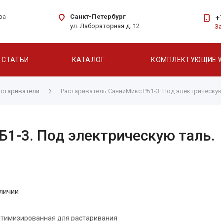
Санкт-Петербург
ва
+
ул. Лабораторная д. 12
З
СТАТЬИ
КАТАЛОГ
КОМПЛЕКТУЮЩИЕ 
астариватели
Растариватель СанниМикс РБ1-3. Под электрическую
1-3. Под электрическую таль.
личии
птимизированная для растаривания