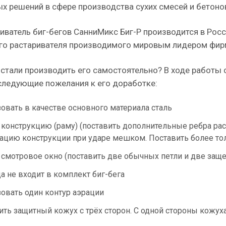
х решений в сфере производства сухих смесей и бетоно
иватель биг-бегов СанниМикс Биг-Р производится в Рос
го растаривателя производимого мировым лидером фи
стали производить его самостоятельно? В ходе работы 
следующие пожелания к его доработке:
овать в качестве основного материала сталь
 конструкцию (раму) (поставить дополнительные ребра рас
цию конструкции при ударе мешком. Поставить более то
 смотровое окно (поставить две обычных петли и две защ
а не входит в комплект биг-бега
овать один контур аэрации
ить защитный кожух с трёх сторон. С одной стороны кожух