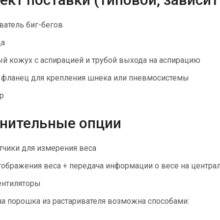
ватель биг-бегов
ца
й кожух с аспирацией и трубой выхода на аспирацию
фланец для крепления шнека или пневмосистемы
р
нительные опции
тчики для измерения веса
тображения веса + передача информации о весе на центр
ентиляторы
а порошка из растаривателя возможна способами: