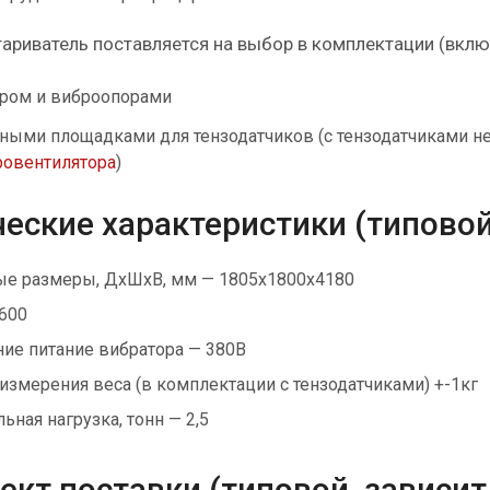
ариватель поставляется на выбор в комплектации (включ
ром и виброопорами
ными площадками для тензодатчиков (с тензодатчиками нел
ровентилятора
)
еские характеристики (типовой
ые размеры, ДхШхВ, мм — 1805х1800х4180
 600
ие питание вибратора — 380В
 измерения веса (в комплектации с тензодатчиками) +-1кг
ная нагрузка, тонн — 2,5
кт поставки (типовой, зависит