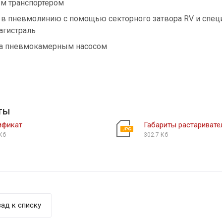
м транспортером
 в пневмолинию с помощью секторного затвора RV и специ
гистраль
а пневмокамерным насосом
ты
ификат
Габариты растаривате
Кб
302.7 Кб
ад к списку