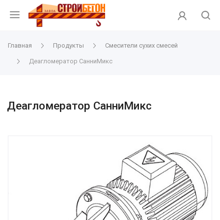
Главная
Продукты
Смесители сухих смесей
Деагломератор СанниМикс
Деагломератор СанниМикс