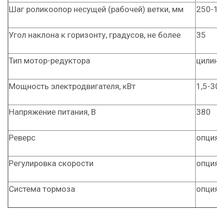
Шаг роликоопор несущей (рабочей) ветки, мм
250-
Угол наклона к горизонту, градусов, не более
35
Тип мотор-редуктора
цили
Мощность электродвигателя, кВт
1,5-3
Напряжение питания, В
380
Реверс
опци
Регулировка скорости
опци
Система тормоза
опци