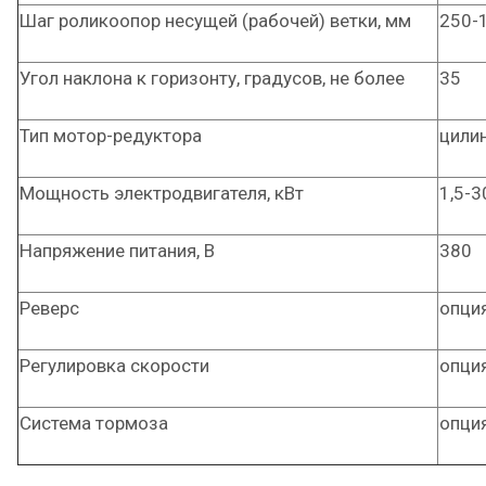
Шаг роликоопор несущей (рабочей) ветки, мм
250-
Угол наклона к горизонту, градусов, не более
35
Тип мотор-редуктора
цили
Мощность электродвигателя, кВт
1,5-3
Напряжение питания, В
380
Реверс
опци
Регулировка скорости
опци
Система тормоза
опци