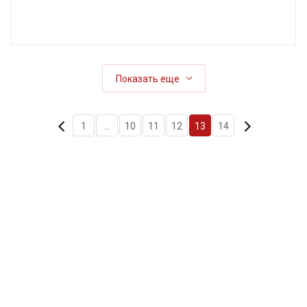
неавто...
Показать еще
1
...
10
11
12
13
14