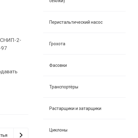
сеялки)
Перистальтический насос
 СНИП-2-
Грохота
-97
Фасовки
одавать
Транспортёры
Растарщики и затарщики
Циклоны
тья