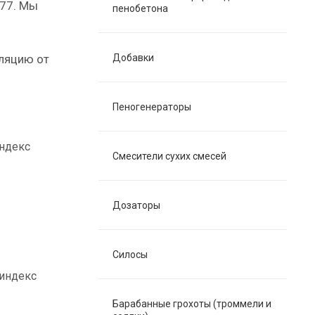
-77. Мы
пенобетона
оляцию от
Добавки
Пеногенераторы
ндекс
Смесители сухих смесей
Дозаторы
Силосы
 индекс
Барабанные грохоты (троммели и