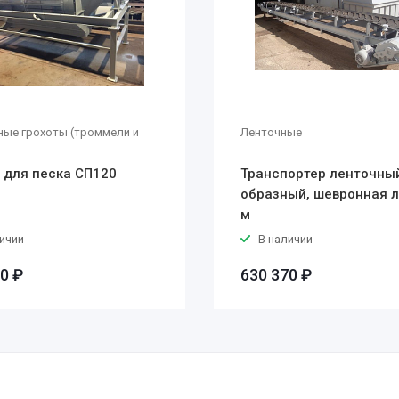
ные грохоты (троммели и
Ленточные
 для песка СП120
Транспортер ленточный
образный, шевронная л
м
ичии
В наличии
0 ₽
630 370 ₽