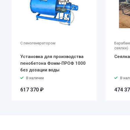
С пеногенератором
Барабан
сеялки)
Установка для производства
Сеялка
пенобетона Фомм-ПРОФ 1000
без дозации воды
В наличии
В нал
617 370 ₽
474 37