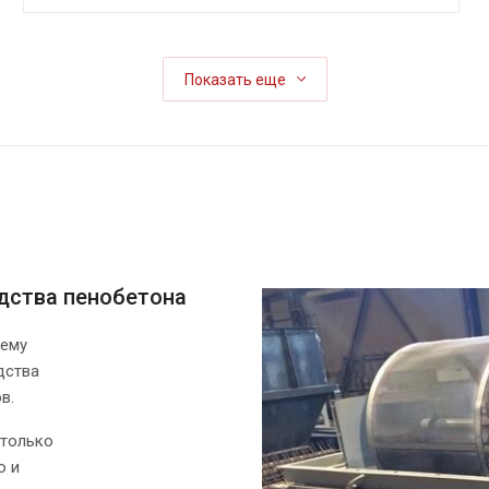
Показать еще
дства пенобетона
щему
дства
в.
 только
о и