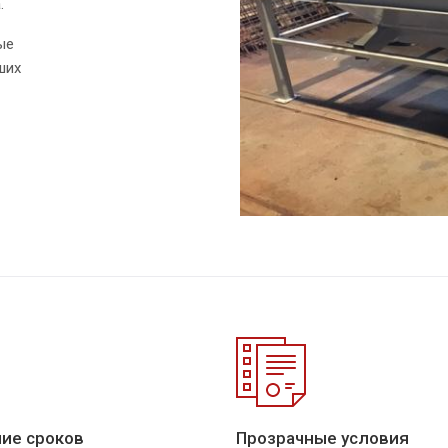
.
ые
ших
ие сроков
Прозрачные условия