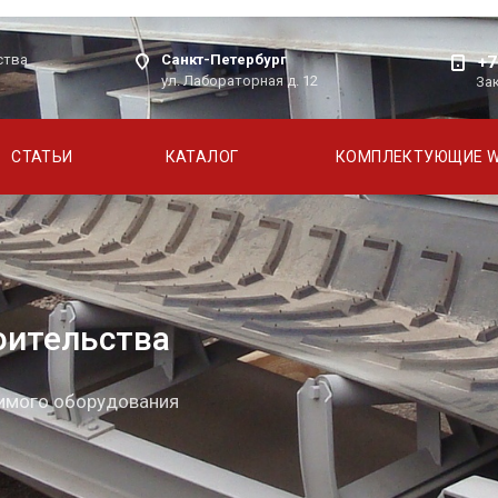
Санкт-Петербург
ства
+7
ул. Лабораторная д. 12
За
СТАТЬИ
КАТАЛОГ
КОМПЛЕКТУЮЩИЕ 
оительства
димого оборудования