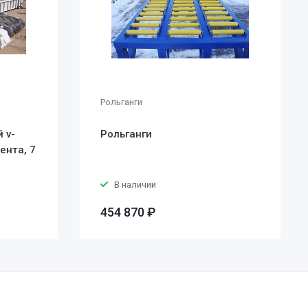
Рольганги
 v-
Рольганги
ента, 7
В наличии
454 870 ₽