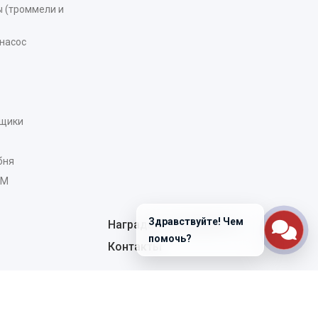
 (троммели и
насос
рщики
бня
AM
Здравствуйте! Чем
Награды и сертификаты
помочь?
Контакты