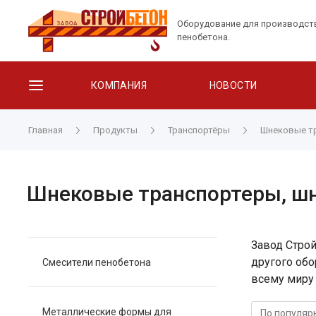
Оборудование для производст
пенобетона.
КОМПАНИЯ
НОВОСТИ
Главная
Продукты
Транспортёры
Шнековые т
Шнековые транспортеры, ш
Завод Стро
другого об
Смесители пенобетона
всему миру 
Металлические формы для