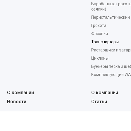
Барабанные грохоты
сеялки)
Перистальтический 
Грохота
Фасовки
Транспортёры
Растарщики и зата
Циклоны
Бункеры песка и ще
Комплектующие W
О компании
О компании
Новости
Статьи