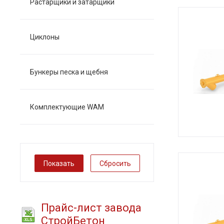
Растарщики и затарщики
Циклоны
Бункеры песка и щебня
Комплектующие WAM
Сбросить
Прайс-лист завода
СтройБетон