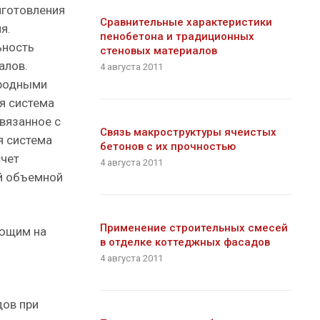
иготовления
Сравнительные характеристики
я.
пенобетона и традиционных
ьность
стеновых материалов
алов.
4 августа 2011
тродными
я система
связанное с
Связь макроструктуры ячеистых
я система
бетонов с их прочностью
счет
4 августа 2011
й объемной
Применение строительных смесей
яющим на
в отделке коттеджных фасадов
4 августа 2011
дов при