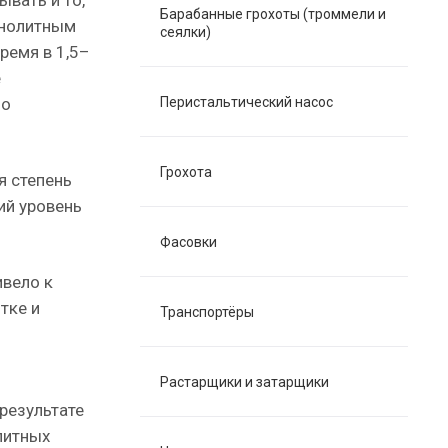
ывать и то,
Барабанные грохоты (троммели и
онолитным
сеялки)
ремя в 1,5–
е
по
Перистальтический насос
Грохота
я степень
ий уровень
Фасовки
ивело к
тке и
Транспортёры
Растарщики и затарщики
результате
литных