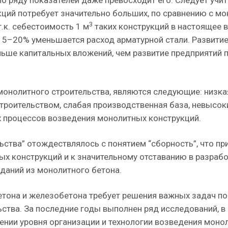
по ряду показателей даже превосходит его. Следует учит
кций потребует значительно больших, по сравнению с м
3
.к. себестоимость 1 м
таких конструкций в настоящее в
 15–20% уменьшается расход арматурной стали. Развити
ьше капитальных вложений, чем развитие предприятий 
нолитного строительства, являются следующие: низка
троительством, слабая производственная база, невысок
х процессов возведения монолитных конструкций.
ства” отождествлялось с понятием “сборность”, что пр
х конструкций и к значительному отставанию в разрабо
даний из монолитного бетона.
етона и железобетона требует решения важных задач по
тва. За последние годы выполнен ряд исследований, в 
ении уровня организации и технологии возведения моно