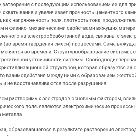
ду затворения с последующим использованием ее для пр
и схватывания и увеличивает прочность цементного камн
, как напряженность поля, плотность тока, продолжител
ем и физико-механическими свойствами вяжущих матери
ленного на электрообработанной воде, связаны с элек
и (во время твердения смеси) процессами. Сама вяжуща
 меняется во времени. Структурообразование системы, 
агрегативной устойчивости системы. Свободнодисперсна
ристаллизационной структурой, которая образуется за 
ого взаимодействия между ними с образованием жестко
ь и не восстанавливаются после разрушения.
олем растворимых электродов основным фактором, вли
трического поля, являются электрохимические процессы
 металла.
за, образовавшегося в результате растворения электро