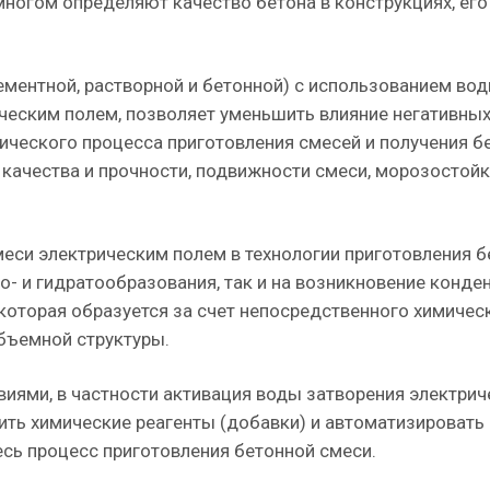
 многом определяют качество бетона в конструкциях, его
ементной, растворной и бетонной) с использованием во
ческим полем, позволяет уменьшить влияние негативных
ического процесса приготовления смесей и получения б
качества и прочности, подвижности смеси, морозостойк
еси электрическим полем в технологии приготовления б
ро- и гидратообразования, так и на возникновение конде
которая образуется за счет непосредственного химичес
бъемной структуры.
иями, в частности активация воды затворения электри
ть химические реагенты (добавки) и автоматизировать
есь процесс приготовления бетонной смеси.