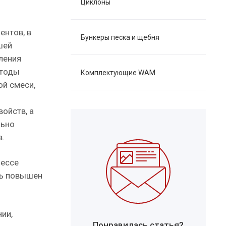
Циклоны
ентов, в
Бункеры песка и щебня
шей
ления
етоды
Комплектующие WAM
ой смеси,
ойств, а
льно
.
цессе
ть повышен
ии,
Понравилась статья?