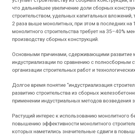
уступает строительству из сборных конструкций, а 
что дальнейшее увеличение доли сборных констру
строительством, удельных капитальных вложений, т
2 раза выше монолитных, при этом в последних на
монолитного строительства требует на 35–40% мен
производству сборных конструкций.
Основными причинами, сдерживающими развитие мо
индустриализации по сравнению с полносборным с
организации строительных работ и технологически
Долгое время понятие “индустриализация строитель
развитию строительства из сборных железобетонны
применении индустриальных методов возведения з
Растущий интерес к использованию монолитного б
повышению эффективности монолитного строительс
которых наметились значительные сдвиги в повыш