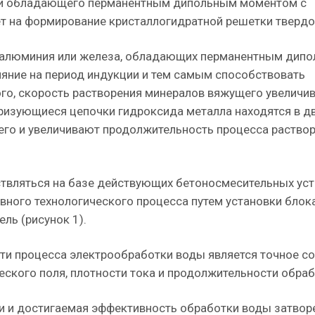
о и обладающего перманентным дипольным моментом с
ет на формирование кристаллогидратной решетки твердог
ов алюминия или железа, обладающих перманентным дип
яние на период индукции и тем самым способствовать
го, скорость растворения минералов вяжущего увеличив
еризующиеся цепочки гидроксида металла находятся в д
его и увеличивают продолжительность процесса раство
твляться на базе действующих бетоносмесительных ус
вного технологического процесса путем установки блок
ль (рисунок 1).
и процесса электрообработки воды является точное с
ского поля, плотности тока и продолжительности обраб
 и достигаемая эффективность обработки воды затвор