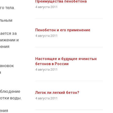
Преимущества пенобетона
о тела.
4 августа 2011
ольным
Пенобетон и его применение
ается за
4 августа 2011
вижении и
рения
Настоящее и будущее ячеистых
бетонов в России
тановок
4 августа 2011
а
облюдение
Легок ли легкий бетон?
отки воды.
4 августа 2011
ения