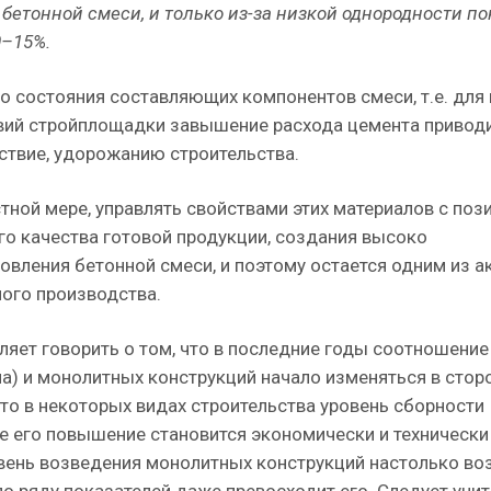
бетонной смеси, и только из-за низкой однородности п
0–15%.
о состояния составляющих компонентов смеси, т.е. для
овий стройплощадки завышение расхода цемента приводи
дствие, удорожанию строительства.
стной мере, управлять свойствами этих материалов с поз
го качества готовой продукции, создания высоко
овления бетонной смеси, и поэтому остается одним из а
ного производства.
яет говорить о том, что в последние годы соотношени
) и монолитных конструкций начало изменяться в стор
что в некоторых видах строительства уровень сборности
е его повышение становится экономически и технически
вень возведения монолитных конструкций настолько воз