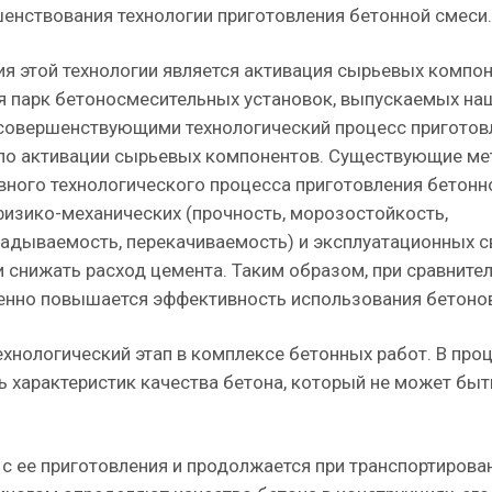
шенствования технологии приготовления бетонной смеси.
я этой технологии является активация сырьевых компон
я парк бетоносмесительных установок, выпускаемых на
совершенствующими технологический процесс приготов
 по активации сырьевых компонентов. Существующие м
вного технологического процесса приготовления бетонн
изико-механических (прочность, морозостойкость,
адываемость, перекачиваемость) и эксплуатационных св
 снижать расход цемента. Таким образом, при сравните
нно повышается эффективность использования бетонов
хнологический этап в комплексе бетонных работ. В про
ь характеристик качества бетона, который не может бы
с ее приготовления и продолжается при транспортирован