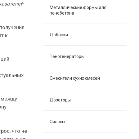
оказателей
Металлические формы для
пенобетона
 получения
т к
Добавки
Пеногенераторы
иций
ктуальных
Смесители сухих смесей
е между
Дозаторы
ону
Силосы
рос, что не