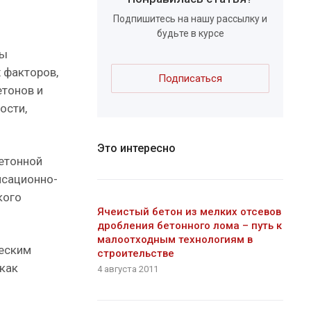
Подпишитесь на нашу рассылку и
будьте в курсе
ды
 факторов,
Подписаться
етонов и
ости,
Это интересно
етонной
нсационно-
кого
Ячеистый бетон из мелких отсевов
дробления бетонного лома – путь к
малоотходным технологиям в
ческим
строительстве
 как
4 августа 2011