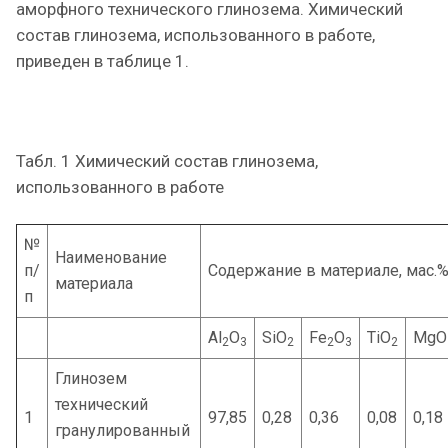
аморфного технического глинозема. Химический
состав глинозема, использованного в работе,
приведен в таблице 1.
Табл. 1 Химический состав глинозема,
использованного в работе
№
Наименование
п/
Содержание в материале, мас.
материала
п
Al
O
SiO
Fe
O
TiO
MgO
2
3
2
2
3
2
Глинозем
технический
1
97,85
0,28
0,36
0,08
0,18
гранулированный