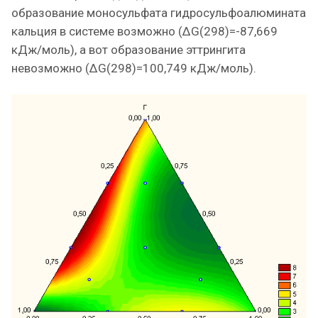
образование моносульфата гидросульфоалюмината
кальция в системе возможно (ΔG(298)=-87,669
кДж/моль), а вот образование эттрингита
невозможно (ΔG(298)=100,749 кДж/моль).