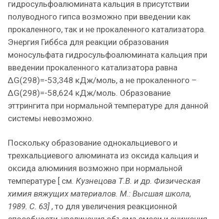
гидросульфоалюмината кальция в присутствии
полуводного гипса возможно при введении как
прокаленного, так и не прокаленного катализатора.
Энергия Гиббса для реакции образования
моносульфата гидросульфоалюмината кальция при
введении прокаленного катализатора равна
ΔG(298)=-53,348 кДж/моль, а не прокаленного –
ΔG(298)=-58,624 кДж/моль. Образование
эттрингита при нормальной температуре для данной
системы невозможно.
Поскольку образование однокальциевого и
трехкальциевого алюмината из оксида кальция и
оксида алюминия возможно при нормальной
температуре [ см.
Кузнецова Т.В. и др. Физическая
химия вяжущих материалов. М.: Высшая школа,
1989. С. 63]
, то для увеличения реакционной
способности, увеличения объема смеси и снижения