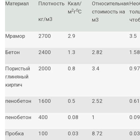
Материал
Плотность
Ккал/
Относительная
Нео
2
0
м
г
С
стоимость на
толщ
кг/м3
м3
что
Мрамор
2700
2.9
3.5
Бетон
2400
1.3
2.82
1.58
Пористый
2000
0.8
3.4
0.97
глиняный
кирпич
пенобетон
1600
0.5
2.52
0.61
пенобетон
400
0.08
1
0.0
Пробка
100
0.03
8.72
0.0