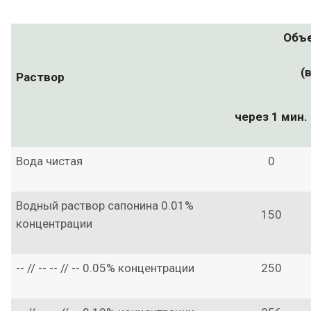
Объ
(
Раствор
через 1 мин.
Вода чистая
0
Водный раствор сапонина 0.01%
150
концентрации
-- // -- -- // -- 0.05% концентрации
250