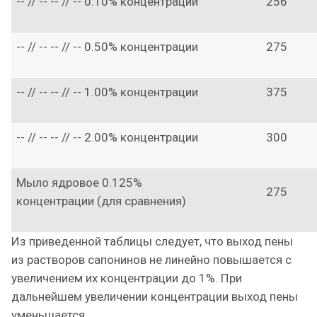
-- // -- -- // -- 0.10% концентрации
256
-- // -- -- // -- 0.50% концентрации
275
-- // -- -- // -- 1.00% концентрации
375
-- // -- -- // -- 2.00% концентрации
300
Мыло ядровое 0.125%
275
концентрации (для сравнения)
Из приведенной таблицы следует, что выход пены
из растворов сапонинов не линейно повышается с
увеличением их концентрации до 1%. При
дальнейшем увеличении концентрации выход пены
уменьшается.