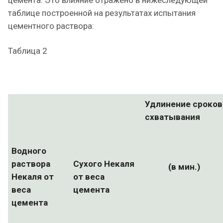
цемента. Это влияние отражено в нижеследующей
таблице построенной на результатах испытания
цементного раствора:
Таблица 2
Удлинение сроков
схватывания
Водного
раствора
Сухого Некаля
(в мин.)
Некаля от
от веса
веса
цемента
цемента