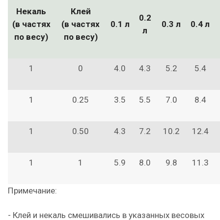
Некаль
Клей
0.2
(в частях
(в частях
0.1 л
0.3 л
0.4 л
л
по весу)
по весу)
1
0
4.0
4.3
5.2
5.4
1
0.25
3.5
5.5
7.0
8.4
1
0.50
4.3
7.2
10.2
12.4
1
1
5.9
8.0
9.8
11.3
Примечание:
- Клей и некаль смешивались в указанных весовых