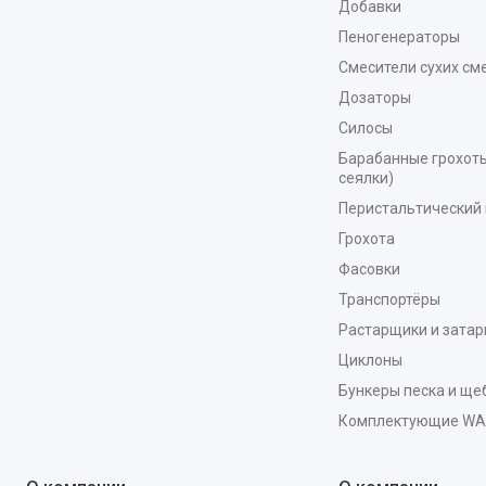
Добавки
Пеногенераторы
Смесители сухих см
Дозаторы
Силосы
Барабанные грохоты
сеялки)
Перистальтический 
Грохота
Фасовки
Транспортёры
Растарщики и зата
Циклоны
Бункеры песка и ще
Комплектующие W