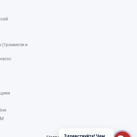
есей
 (троммели и
насос
рщики
бня
AM
Здравствуйте! Чем