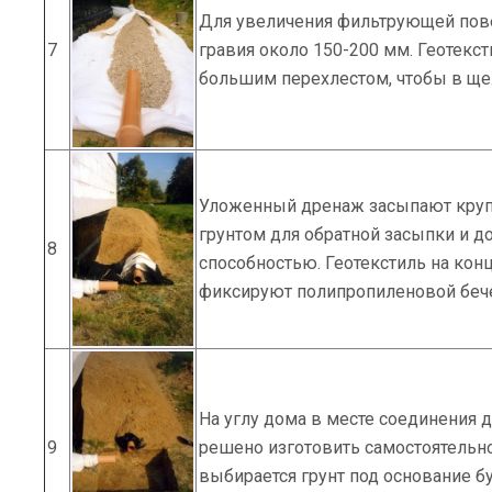
Для увеличения фильтрующей пове
7
гравия около 150-200 мм. Геотекс
большим перехлестом, чтобы в щел
Уложенный дренаж засыпают круп
грунтом для обратной засыпки и 
8
способностью. Геотекстиль на кон
фиксируют полипропиленовой беч
На углу дома в месте соединения 
9
решено изготовить самостоятельно
выбирается грунт под основание б