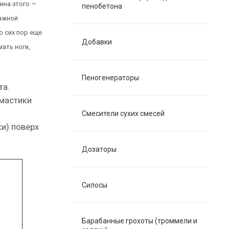
ина этого —
пенобетона
нажной
о сих пор еще
Добавки
мать ноги,
Пеногенераторы
та.
 мастики
Смесители сухих смесей
и) поверх
Дозаторы
Силосы
Барабанные грохоты (троммели и