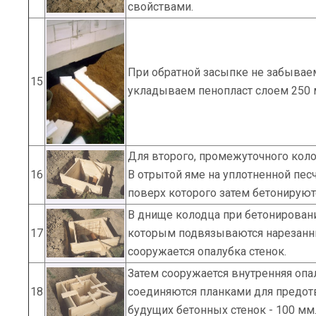
свойствами.
При обратной засыпке не забывае
15
укладываем пенопласт слоем 250 
Для второго, промежуточного колод
16
В отрытой яме на уплотненной пес
поверх которого затем бетонируютс
В днище колодца при бетонирован
17
которым подвязываются нарезанны
сооружается опалубка стенок.
Затем сооружается внутренняя опа
18
соединяются планками для предотв
будущих бетонных стенок - 100 мм