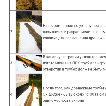
На выровненное по уклону песчано
2
насыпается и разравнивается с те
канавка для размещения дренажн
В канавку на гравии укладывают
3
изготовлены из ПВХ-труб для наруж
отверстий в трубах должен быть м
После того, как дренажные трубы 
4
Он должен быть около 1:100 (1 см
равномерность уклона.