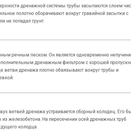
рхности дренажной системы трубы засыпаются слоем чис
тильное полотно оборачивают вокруг гравийной засыпки с
и не попадал грунт.
ным речным песком. Он является одновременно непучин
дополнительным дренажным фильтром с хорошей пропускн
це ветви дренажа плотно обвязывают вокруг трубы и
евкой.
двух ветвей дренажа устраивается сборный колодец. Его б
 из железобетона. На пересечении осей дренажных труб
удущего колодца.