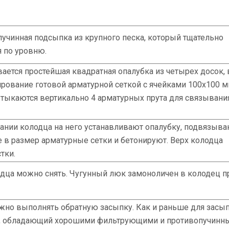
пучинная подсыпка из крупного песка, который тщательно
я по уровню.
ется простейшая квадратная опалубка из четырех досок, 
рование готовой арматурной сеткой с ячейками 100х100 м
тыкаются вертикально 4 арматурных прута для связывани
ании колодца на него устанавливают опалубку, подвязыва
в размер арматурные сетки и бетонируют. Верх колодца
тки.
одца можно снять. Чугунный люк замоноличен в колодец п
но выполнять обратную засыпку. Как и раньше для засы
к, обладающий хорошими фильтрующими и противопучинн