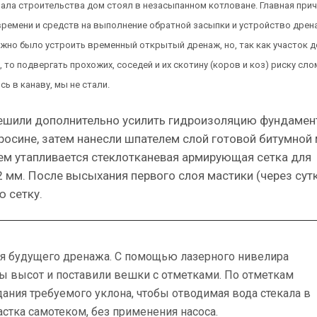
чала строительства дом стоял в незасыпанном котловане. Главная прич
времени и средств на выполнение обратной засыпки и устройство дре
жно было устроить временный открытый дренаж, но, так как участок д
 то подвергать прохожих, соседей и их скотину (коров и коз) риску сло
ь в канаву, мы не стали.
ешили дополнительно усилить гидроизоляцию фундамен
росине, затем нанесли шпателем слой готовой битумной
ем утапливается стеклотканевая армирующая сетка для
 мм. После высыхания первого слоя мастики (через сутк
 сетку.
ля будущего дренажа. С помощью лазерного нивелира
ы высот и поставили вешки с отметками. По отметкам
ания требуемого уклона, чтобы отводимая вода стекала в
стка самотеком, без применения насоса.