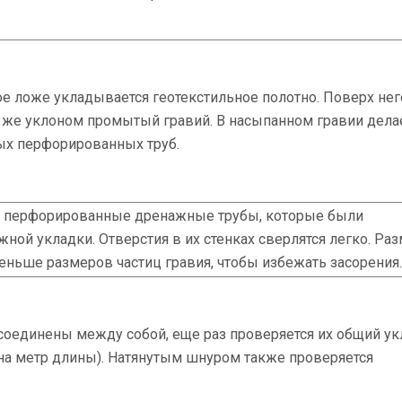
е ложе укладывается геотекстильное полотно. Поверх нег
м же уклоном промытый гравий. В насыпанном гравии дела
ых перфорированных труб.
ся перфорированные дренажные трубы, которые были
ной укладки. Отверстия в их стенках сверлятся легко. Ра
еньше размеров частиц гравия, чтобы избежать засорения.
соединены между собой, еще раз проверяется их общий ук
 на метр длины). Натянутым шнуром также проверяется