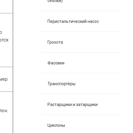
сеялки)
Перистальтический насос
о
ется
Грохота
Фасовки
змер
Транспортёры
Растарщики и затарщики
лон.
Циклоны