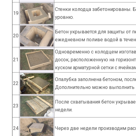
Стенки колодца забетонированы. Б
19
уровню.
Бетон укрывается для защиты от п
20
ежедневном поливе водой в течен
Одновременно с колодцем изготавл
21
досок, расположенную на горизон
куском арматурной сетки с ячейка
Опалубка заполнена бетоном, посл
22
Дополнительно можно выполнить 
После схватывания бетон укрывае
23
недели.
24
Через две недели производим рас