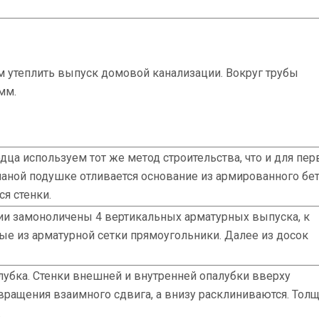
м утеплить выпуск домовой канализации. Вокруг трубы
мм.
ца используем тот же метод строительства, что и для пер
чаной подушке отливается основание из армированного бет
я стенки.
ии замоноличены 4 вертикальных арматурных выпуска, к
е из арматурной сетки прямоугольники. Далее из досок
лубка. Стенки внешней и внутренней опалубки вверху
ращения взаимного сдвига, а внизу расклиниваются. Тол
.