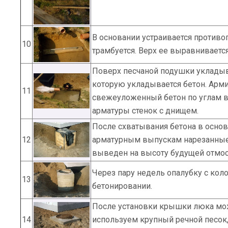
В основании устраивается противо
10
трамбуется. Верх ее выравниваетс
Поверх песчаной подушки укладыва
которую укладывается бетон. Арми
11
свежеуложенный бетон по углам в
арматуры стенок с днищем.
После схватывания бетона в основ
12
арматурным выпускам нарезанные 
выведен на высоту будущей отмос
Через пару недель опалубку с кол
13
бетонировании.
После установки крышки люка мож
14
используем крупный речной песо