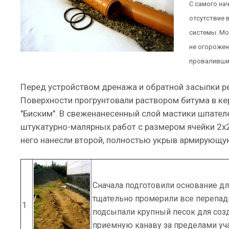
С самого на
отсутствие 
системы. Мо
не огорожен,
провалившис
Перед устройством дренажа и обратной засыпки р
Поверхности прогрунтовали раствором битума в ке
"Биским". В свеженанесенный слой мастики шпател
штукатурно-малярных работ с размером ячейки 2х2
него нанесли второй, полностью укрыв армирующую
Сначала подготовили основание д
тщательно промерили все перепад
1
подсыпали крупный песок для созд
приемную канаву за пределами уча