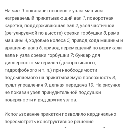
На
рис. 1
показаны основные узлы машины:
нагреваемый прикатывающий вал
1
, поворотная
каретка, поддерживающая вал
2
, узел частичной
(регулируемой по высоте) срезки горбушки
3
, рама
машины
4
, ходовые колеса
5
, привод хода машины и
вращения вала
6
, привод перемещений по вертикали
вала и узла срезки горбушки
7
; бункер для
дисперсного материала (декоративного,
гидрофобного и т. п.) при необходимости
подсыпаемого на прикатываемую поверхность
8
,
пульт управления
9
, цепная передача
10
. На рисунке
не показан узел принудительной подсушки
поверхности и ряд других узлов.
Использование прикатки позволило кардинально
пересмотреть конструктивное решение