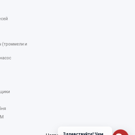
есей
 (троммели и
насос
рщики
бня
AM
Здравствуйте! Чем