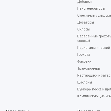
Добавки
Пеногенераторы
Смесители сухих см
Дозаторы
Силосы
Барабанные грохоты
сеялки)
Перистальтический 
Грохота
Фасовки
Транспортёры
Растарщики и зата
Циклоны
Бункеры песка и ще
Комплектующие W