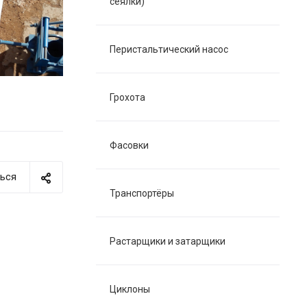
сеялки)
Перистальтический насос
Грохота
Фасовки
ься
Транспортёры
Растарщики и затарщики
Циклоны