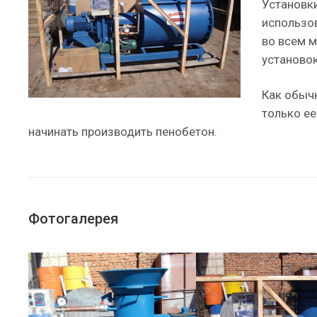
Установк
использо
во всем м
установок
Как обыч
только е
начинать производить пенобетон.
Фотогалерея