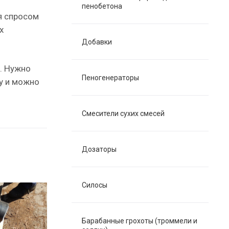
пенобетона
я спросом
х
Добавки
. Нужно
Пеногенераторы
у и можно
Смесители сухих смесей
Дозаторы
Силосы
Барабанные грохоты (троммели и