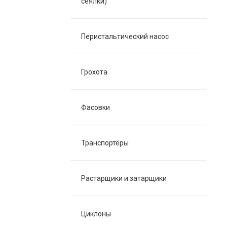
сеялки)
Перистальтический насос
Грохота
Фасовки
Транспортёры
Растарщики и затарщики
Циклоны