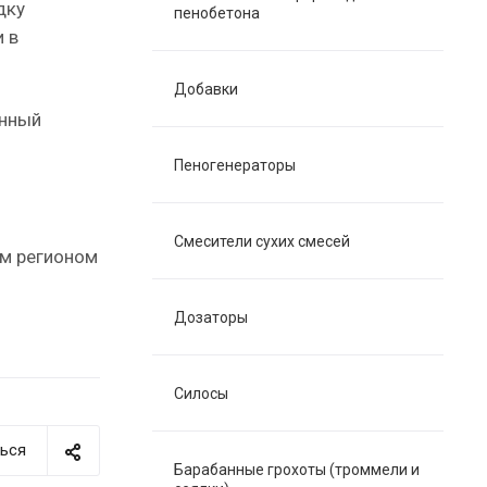
дку
пенобетона
 в
Добавки
анный
Пеногенераторы
Смесители сухих смесей
ым регионом
Дозаторы
Силосы
ься
Барабанные грохоты (троммели и