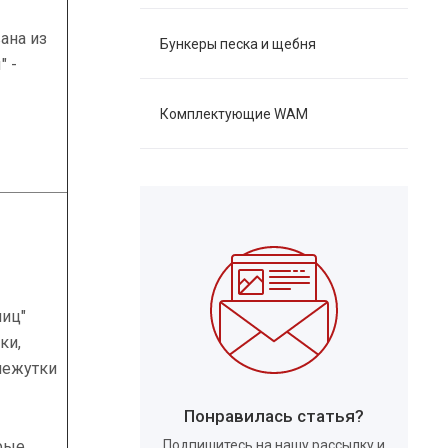
ана из
Бункеры песка и щебня
" -
Комплектующие WAM
ниц"
ки,
омежутки
Понравилась статья?
рые
Подпишитесь на нашу рассылку и