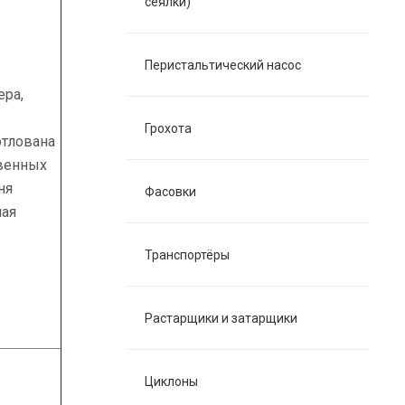
сеялки)
Перистальтический насос
ера,
Грохота
тлована
венных
ня
Фасовки
ная
Транспортёры
Растарщики и затарщики
Циклоны