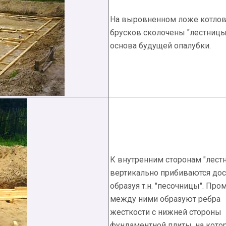
На выровненном ложе котлов
брусков сколочены "лестницы
основа будущей опалубки.
К внутренним сторонам "лест
вертикально прибиваются дос
образуя т.н. "песочницы". Пр
между ними образуют ребра
жесткости с нижней стороны
фундаментной плиты, на кото