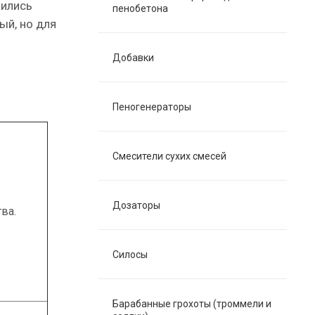
шились
пенобетона
ый, но для
Добавки
Пеногенераторы
Смесители сухих смесей
Дозаторы
ва.
Силосы
Барабанные грохоты (троммели и