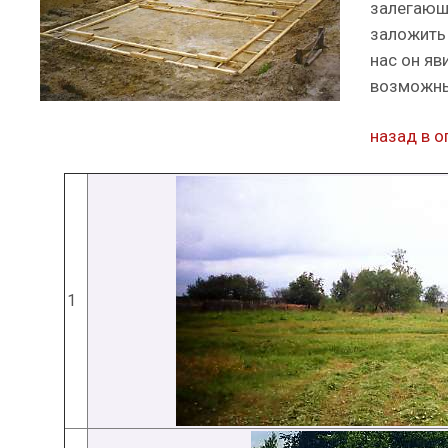
залегающ
заложить
нас он яв
возможны
назад в о
1